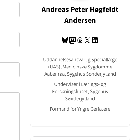
Andreas Peter Høgfeldt
Andersen
Bluesky
Mastodon
Tråde
X
LinkedIn
Uddannelsesansvarlig Speciallæge
(UAS), Medicinske Sygdomme
Aabenraa, Sygehus Sønderjylland
Underviser i Lærings- og
Forskningshuset, Sygehus
Sønderjylland
Formand for Yngre Geriatere