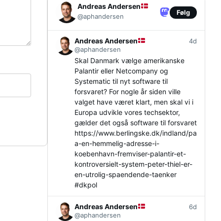
Andreas Andersen
Følg
@aphandersen
Andreas Andersen
4d
@aphandersen
Skal Danmark vælge amerikanske
Palantir eller Netcompany og
Systematic til nyt software til
forsvaret? For nogle år siden ville
valget have været klart, men skal vi i
Europa udvikle vores techsektor,
gælder det også software til forsvaret
https://www.
berlingske.dk/indland/pa
a-en-h
emmelig-adresse-i-
koebenhavn-fremviser-palantir-et-
kontroversielt-system-peter-thiel-er-
en-utrolig-spaendende-taenker
#
dkpol
Andreas Andersen
6d
@aphandersen