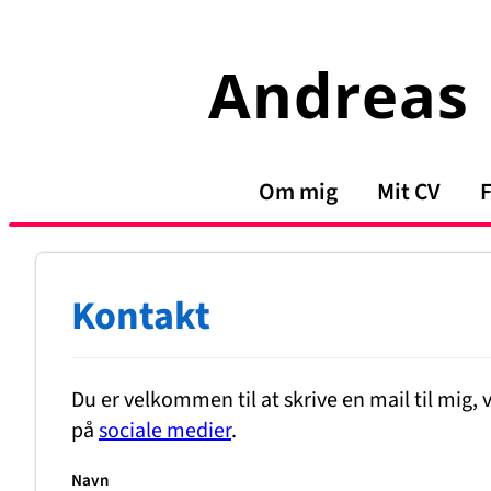
Spring
til
Andreas 
indhold
Om mig
Mit CV
F
Kontakt
Du er velkommen til at skrive en mail til mig
på
sociale medier
.
Navn