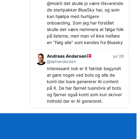
@
mok0
det skulle jo være tilsvarende
de startpakker BlueSky har, og som
kan hjælpe med hurtigere
onboarding. Som jeg har forstået
skulle det være nemmere at følge folk
på listerne, men man vil ikke indføre
en "Følg alle" som kendes fra Bluesky
Andreas Andersen
jul 28
@aphandersen
Interessant nok er X faktisk begyndt
at gøre noget ved bots og alle de
konti der bare genererer AI content
på X. De har fjernet tusindvis af bots
og fjerner også konti som kun skriver
indhold der er AI genereret.