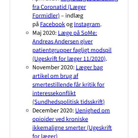
fra Coronatid (Læger
Formidler)
– indlæg
på
Facebook
og
Instagram
.
Maj 2020:
Læge på SoMe:
Andreas Andersen giver
patientgrupper fagligt modspil
(Ugeskrift for læger 11/2020)
.
November 2020:
Læger bag
artikel om brug af
smertestillende får kritik for
interessekonflikt
(Sundhedspolitisk tidsskrift)
December 2020:
Uenighed om
opioider ved kroniske
ikkemaligne smerter (Ugeskrift
for læger)