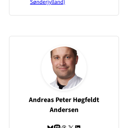
Sønderjylland)
Andreas Peter Høgfeldt
Andersen
Bluesky
Mastodon
Tråde
X
LinkedIn