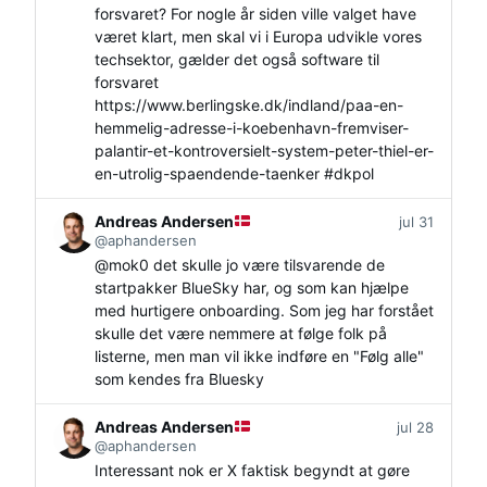
forsvaret? For nogle år siden ville valget have
været klart, men skal vi i Europa udvikle vores
techsektor, gælder det også software til
forsvaret
https://www.
berlingske.dk/indland/paa-en-
h
emmelig-adresse-i-koebenhavn-fremviser-
palantir-et-kontroversielt-system-peter-thiel-er-
en-utrolig-spaendende-taenker
#
dkpol
Andreas Andersen
jul 31
@aphandersen
@
mok0
det skulle jo være tilsvarende de
startpakker BlueSky har, og som kan hjælpe
med hurtigere onboarding. Som jeg har forstået
skulle det være nemmere at følge folk på
listerne, men man vil ikke indføre en "Følg alle"
som kendes fra Bluesky
Andreas Andersen
jul 28
@aphandersen
Interessant nok er X faktisk begyndt at gøre