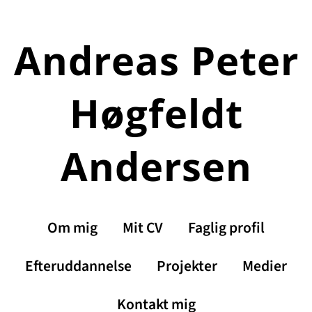
Spring
til
Andreas Peter
indhold
Høgfeldt
Andersen
Om mig
Mit CV
Faglig profil
Efteruddannelse
Projekter
Medier
Kontakt mig