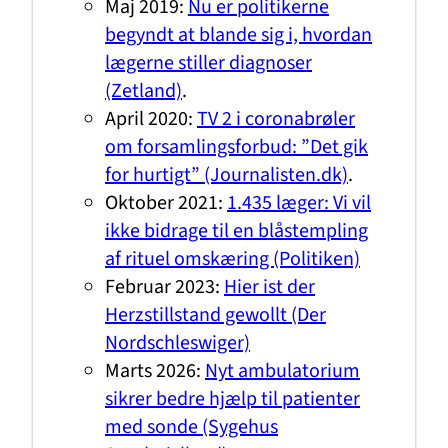
Maj 2019:
Nu er politikerne
begyndt at blande sig i, hvordan
lægerne stiller diagnoser
(Zetland)
.
April 2020:
TV 2 i coronabrøler
om forsamlingsforbud: ”Det gik
for hurtigt” (Journalisten.dk)
.
Oktober 2021:
1.435 læger: Vi vil
ikke bidrage til en blåstempling
af rituel omskæring (Politiken)
Februar 2023:
Hier ist der
Herzstillstand gewollt (Der
Nordschleswiger)
Marts 2026:
Nyt ambulatorium
sikrer bedre hjælp til patienter
med sonde (Sygehus