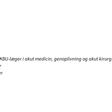
r KBU-læger i akut medicin, genoplivning og akut kirurg
r
er