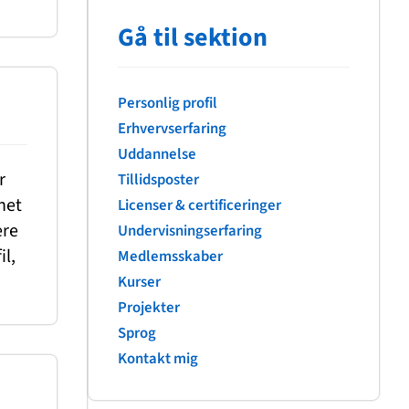
Gå til sektion
Personlig profil
Erhvervserfaring
Uddannelse
r
Tillidsposter
net
Licenser & certificeringer
ere
Undervisningserfaring
il,
Medlemsskaber
Kurser
Projekter
Sprog
Kontakt mig