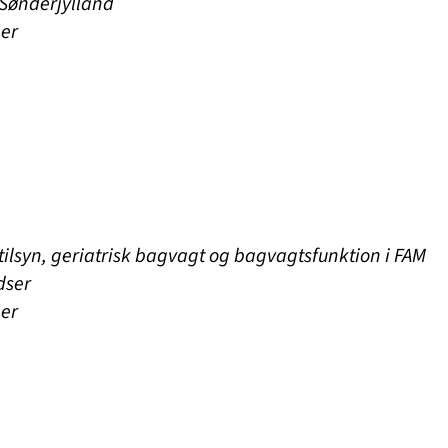
Sønderjylland
ger
tilsyn, geriatrisk bagvagt og bagvagtsfunktion i FAM
dser
ger