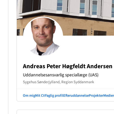
Andreas Peter Høgfeldt Andersen
Uddannelsesansvarlig speciallæge (UAS)
Sygehus Sønderjylland, Region Syddanmark
Om mig
Mit CV
Faglig profil
Efteruddannelse
Projekter
Medier