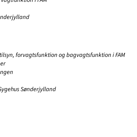
vagtfunktion i FAM
ønderjylland
tilsyn, forvagtsfunktion og bagvagtsfunktion i FAM
ger
ingen
 Sygehus Sønderjylland