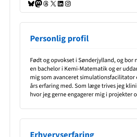
Bluesky
Mastodon
Tråde
X
LinkedIn
Instagram
Personlig profil
Født og opvokset i Sønderjylland, og bor 
en bachelor i Kemi-Matematik og er uddan
mig som avanceret simulationsfacilitator o
års erfaring med. Som læge trives jeg kli
hvor jeg gerne engagerer mig i projekter o
Erhvervserfaring