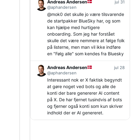
Andreas Andersen
jul 31
@aphandersen
@
mok0
det skulle jo være tilsvarende
de startpakker BlueSky har, og som
kan hjælpe med hurtigere
onboarding. Som jeg har forstået
skulle det være nemmere at følge folk
på listerne, men man vil ikke indføre
en "Følg alle" som kendes fra Bluesky
Andreas Andersen
jul 28
@aphandersen
Interessant nok er X faktisk begyndt
at gøre noget ved bots og alle de
konti der bare genererer AI content
på X. De har fjernet tusindvis af bots
og fjerner også konti som kun skriver
indhold der er AI genereret.