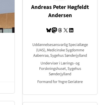
Andreas Peter Høgfeldt
Andersen
Bluesky
Mastodon
Tråde
X
LinkedIn
Uddannelsesansvarlig Speciallæge
(UAS), Medicinske Sygdomme
Aabenraa, Sygehus Sønderjylland
Underviser i Lærings- og
Forskningshuset, Sygehus
Sønderjylland
Formand for Yngre Geriatere