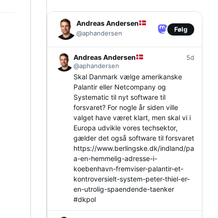
Andreas Andersen
Følg
@aphandersen
Andreas Andersen
5d
@aphandersen
Skal Danmark vælge amerikanske
Palantir eller Netcompany og
Systematic til nyt software til
forsvaret? For nogle år siden ville
valget have været klart, men skal vi i
Europa udvikle vores techsektor,
gælder det også software til forsvaret
https://www.
berlingske.dk/indland/pa
a-en-h
emmelig-adresse-i-
koebenhavn-fremviser-palantir-et-
kontroversielt-system-peter-thiel-er-
en-utrolig-spaendende-taenker
#
dkpol