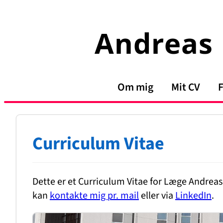
Spring
til
Andreas 
indhold
Om mig
Mit CV
F
Curriculum Vitae
Dette er et Curriculum Vitae for Læge Andrea
kan
kontakte mig pr. mail
eller via
LinkedIn
.