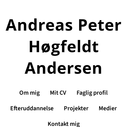
Spring
til
Andreas Peter
indhold
Høgfeldt
Andersen
Om mig
Mit CV
Faglig profil
Efteruddannelse
Projekter
Medier
Kontakt mig