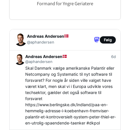
Formand for Yngre Geriatere
Andreas Andersen
Følg
@aphandersen
Andreas Andersen
6d
@aphandersen
Skal Danmark vælge amerikanske Palantir eller
Netcompany og Systematic til nyt software til
forsvaret? For nogle år siden ville valget have
været klart, men skal vi i Europa udvikle vores
techsektor, gælder det også software til
forsvaret
https://www.
berlingske.dk/indland/paa-en-
h
emmelig-adresse-i-koebenhavn-fremviser-
palantir-et-kontroversielt-system-peter-thiel-er-
en-utrolig-spaendende-taenker
#
dkpol