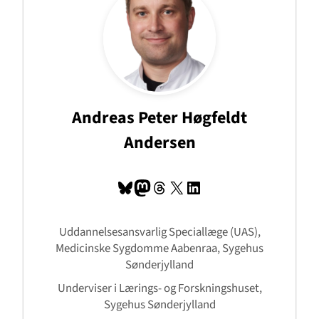
Andreas Peter Høgfeldt
Andersen
Bluesky
Mastodon
Tråde
X
LinkedIn
Uddannelsesansvarlig Speciallæge (UAS),
Medicinske Sygdomme Aabenraa, Sygehus
Sønderjylland
Underviser i Lærings- og Forskningshuset,
Sygehus Sønderjylland