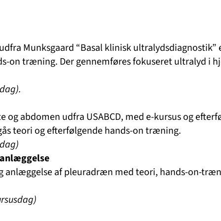
k udfra Munksgaard “Basal klinisk ultralydsdiagnostik” 
ds-on træning. Der gennemføres fokuseret ultralyd i hj
sdag).
jerte og abdomen udfra USABCD, med e-kursus og efter
 teori og efterfølgende hands-on træning.
sdag)
nanlæggelse
 og anlæggelse af pleuradræn med teori, hands-on-træ
ursusdag)