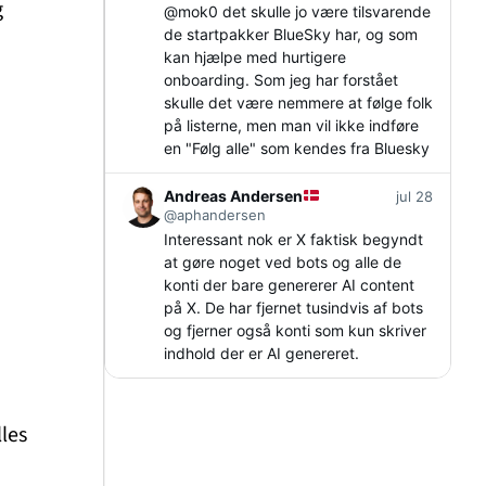
g
@
mok0
det skulle jo være tilsvarende
de startpakker BlueSky har, og som
kan hjælpe med hurtigere
onboarding. Som jeg har forstået
skulle det være nemmere at følge folk
på listerne, men man vil ikke indføre
en "Følg alle" som kendes fra Bluesky
Andreas Andersen
jul 28
@aphandersen
Interessant nok er X faktisk begyndt
at gøre noget ved bots og alle de
konti der bare genererer AI content
på X. De har fjernet tusindvis af bots
og fjerner også konti som kun skriver
indhold der er AI genereret.
les