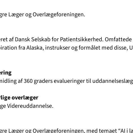
gre Læger og Overlægeforeningen.
ret af Dansk Selskab for Patientsikkerhed. Omfatted
ration fra Alaska, instrukser og formålet med disse, 
ering
ormidling af 360 graders evalueringer til uddannelseslæg
lige overlæger
ige Videreuddannelse.
gre Læger og Overlægeforeningen, med temaet “AI i 