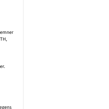
e emner
UTH,
er.
lægens