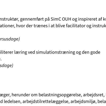
nstruktør, gennemført på SimC OUH og inspireret af k
oner, hvor der trænes i at blive facilitator og instru
ursusdage)
iliterer læring ved simulationstræning og den gode
.
usdage)
 Læger, herunder om belastningsopgørelse, arbejdsret,
 ledelsen, arbejdstilrettelæggelse, arbejdsmiljø, bela