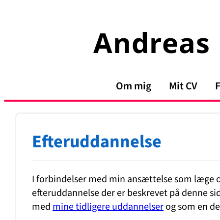
Spring
til
Andreas 
indhold
Om mig
Mit CV
F
Efteruddannelse
I forbindelser med min ansættelse som læge o
efteruddannelse der er beskrevet på denne side
med
mine tidligere uddannelser
og som en de