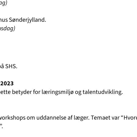
ag)
us Sønderjylland.
usdag)
på SHS.
 2023
te betyder for læringsmiljø og talentudvikling.
orkshops om uddannelse af læger. Temaet var “Hvo
”.