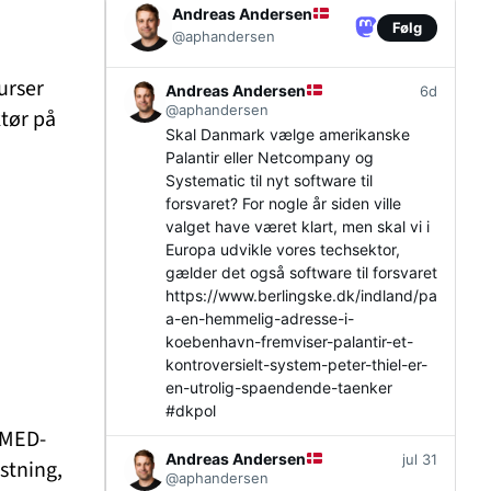
Andreas Andersen
Følg
@aphandersen
urser
Andreas Andersen
6d
@aphandersen
ktør på
Skal Danmark vælge amerikanske
Palantir eller Netcompany og
Systematic til nyt software til
forsvaret? For nogle år siden ville
valget have været klart, men skal vi i
Europa udvikle vores techsektor,
gælder det også software til forsvaret
https://www.
berlingske.dk/indland/pa
a-en-h
emmelig-adresse-i-
koebenhavn-fremviser-palantir-et-
kontroversielt-system-peter-thiel-er-
en-utrolig-spaendende-taenker
#
dkpol
 MED-
Andreas Andersen
jul 31
stning,
@aphandersen