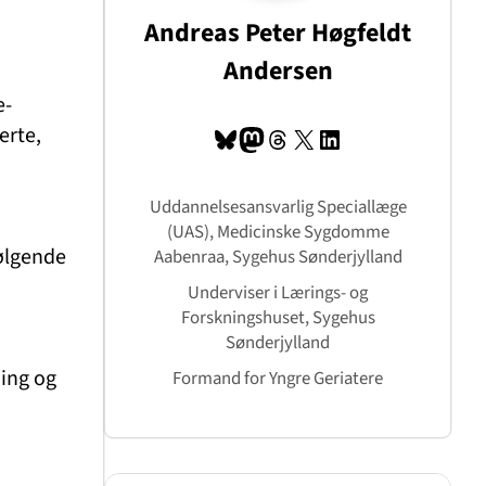
Andreas Peter Høgfeldt
Andersen
e-
Bluesky
Mastodon
Tråde
X
LinkedIn
erte,
Uddannelsesansvarlig Speciallæge
(UAS), Medicinske Sygdomme
følgende
Aabenraa, Sygehus Sønderjylland
Underviser i Lærings- og
Forskningshuset, Sygehus
Sønderjylland
ning og
Formand for Yngre Geriatere